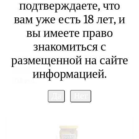
подтверждаете, что
вам уже есть 18 лет, и
вы имеете право
знакомиться с
Оливки
размещенной на сайте
Оливки зеленые гигантские ZUCCATO
информацией.
В наличии
719 руб.