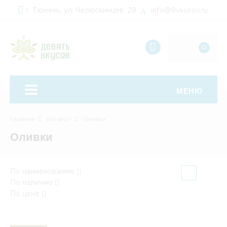
г. Тюмень, ул. Челюскинцев, 29
info@9vkusov.ru
0
+7
(929)
260-
69-
МЕНЮ
49
Главная
Каталог
Оливки
Оливки
По наименованию
По наличию
По цене